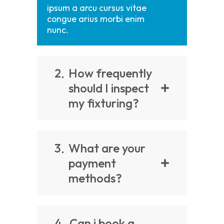
ipsum a arcu cursus vitae
congue arius morbi enim
nunc.
2
How frequently
should I inspect
my fixturing?
3
What are your
payment
methods?
4
Can i book a