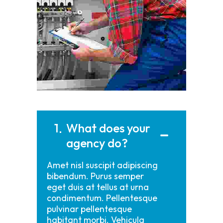
1
What does your
agency do?
Amet nisl suscipit adipiscing
bibendum. Purus semper
eget duis at tellus at urna
condimentum. Pellentesque
pulvinar pellentesque
habitant morbi. Vehicula