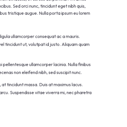
ibus. Sed orci nunc, tincidunt eget nibh quis,
cibus tristique augue. Nulla porta ipsum eu lorem
n ligula ullamcorper consequat ac a mauris.
el tincidunt ut, volutpat id justo. Aliquam quam
i pellentesque ullamcorper lacinia. Nulla finibus
ecenas non eleifend nibh, sed suscipit nunc.
t, at tincidunt massa. Duis at maximus lacus.
 arcu. Suspendisse vitae viverra mi, nec pharetra