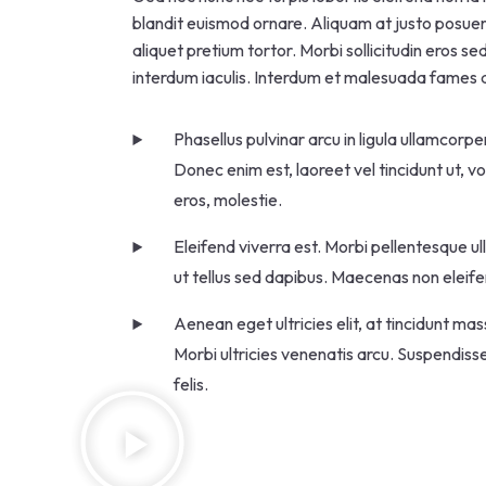
blandit euismod ornare. Aliquam at justo posuere,
aliquet pretium tortor. Morbi sollicitudin eros s
interdum iaculis. Interdum et malesuada fames a
Phasellus pulvinar arcu in ligula ullamcorp
Donec enim est, laoreet vel tincidunt ut, v
eros, molestie.
Eleifend viverra est. Morbi pellentesque ull
ut tellus sed dapibus. Maecenas non eleifen
Aenean eget ultricies elit, at tincidunt ma
Morbi ultricies venenatis arcu. Suspendisse
felis.