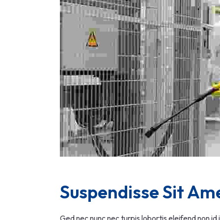
Suspendisse Sit Am
Ged nec nunc nec turpis lobortis eleifend non id