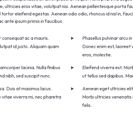
 ultricies eros vitae, volutpat nisi. Aenean pellentesque porta fauc
ed tortor eleifend egestas. Aenean odio odio, rhoncus id nisl in, fau
c ante ipsum primis in faucibus.
er consequat ac a mauris.
Phasellus pulvinar arcu i
olutpat id justo. Aliquam quam
Donec enim est, laoreet v
eros, molestie.
amcorper lacinia. Nulla finibus
Eleifend viverra est. Morb
d nibh, sed suscipit nunc.
ut tellus sed dapibus. Ma
ssa. Duis at maximus lacus.
Aenean eget ultricies eli
 vitae viverra mi, nec pharetra
Morbi ultricies venenatis
felis.