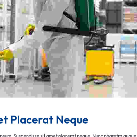
et Placerat Neque
 ipsum. Suspendisse sit amet placerat neque. Nunc pharetra augue n